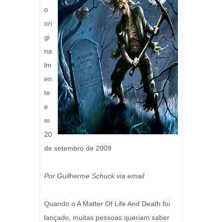
o
ori
gi
na
lm
en
te
e
m
20
de setembro de 2009
Por Guilherme Schuck via email
Quando o A Matter Of Life And Death foi
lançado, muitas pessoas queriam saber