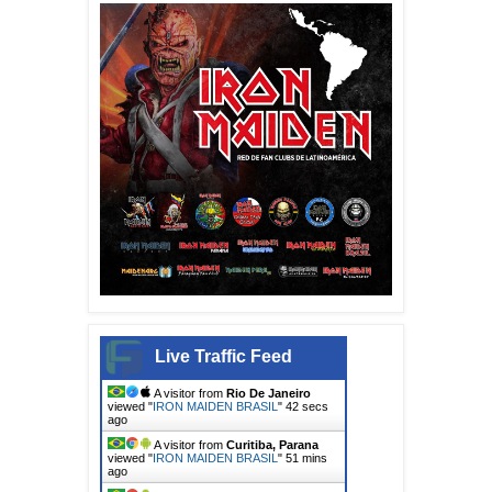
Live Traffic Feed
A visitor from
Rio De Janeiro
viewed "
IRON MAIDEN BRASIL
"
44 secs
ago
A visitor from
Curitiba, Parana
viewed "
IRON MAIDEN BRASIL
"
52 mins
ago