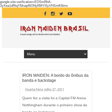
google-site-verification=EOSmRhA-
3yXea1dRtqYMnapf6ONyRMYI5yVHSmK6lmo
IRON MAIDEN: A bordo do ônibus da
banda e backstage
Quarta-Feira, Julho 27, 2011
Quem fez a visita foi a Capital FM Arena
Notthingham durante o primeiro show da