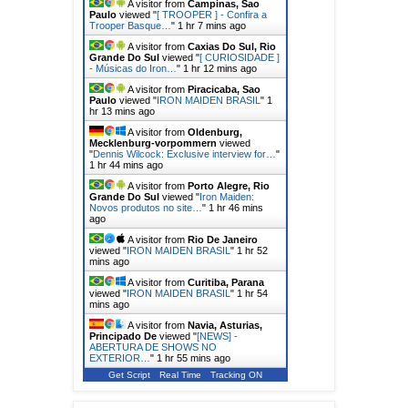
A visitor from
Campinas, Sao
Paulo
viewed "
[ TROOPER ] - Confira a
Trooper Basque…
"
1 hr 7 mins ago
A visitor from
Caxias Do Sul, Rio
Grande Do Sul
viewed "
[ CURIOSIDADE ]
- Músicas do Iron…
"
1 hr 12 mins ago
A visitor from
Piracicaba, Sao
Paulo
viewed "
IRON MAIDEN BRASIL
"
1
hr 13 mins ago
A visitor from
Oldenburg,
Mecklenburg-vorpommern
viewed
"
Dennis Wilcock: Exclusive interview for…
"
1 hr 44 mins ago
A visitor from
Porto Alegre, Rio
Grande Do Sul
viewed "
Iron Maiden:
Novos produtos no site…
"
1 hr 46 mins
ago
A visitor from
Rio De Janeiro
viewed "
IRON MAIDEN BRASIL
"
1 hr 52
mins ago
A visitor from
Curitiba, Parana
viewed "
IRON MAIDEN BRASIL
"
1 hr 54
mins ago
A visitor from
Navia, Asturias,
Principado De
viewed "
[NEWS] -
ABERTURA DE SHOWS NO
EXTERIOR…
"
1 hr 55 mins ago
Get Script
Real Time
Tracking ON