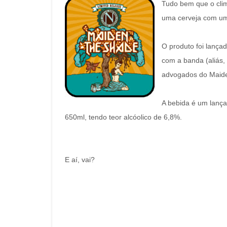
Tudo bem que o cli
uma cerveja com um
O produto foi lança
com a banda (aliás,
advogados do Maide
A bebida é um lança
650ml, tendo teor alcóolico de 6,8%.
E aí, vai?