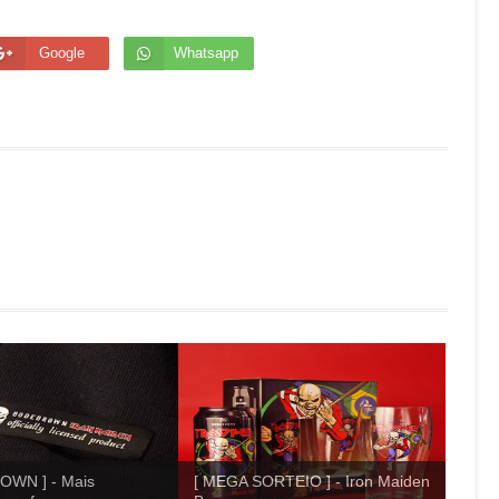
Google
Whatsapp
OWN ] - Mais
[ MEGA SORTEIO ] - Iron Maiden