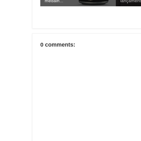
medalh...
lançamento
0 comments: