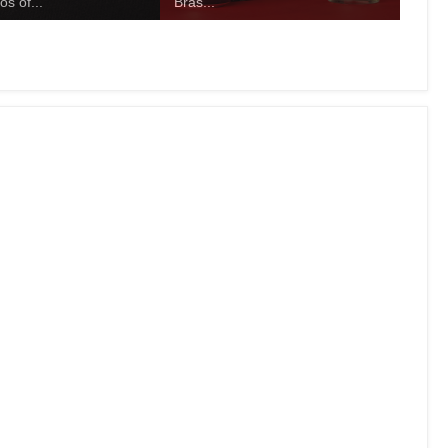
s of...
Bras...