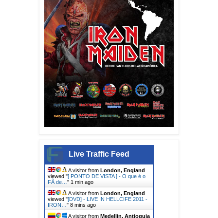
Live Traffic Feed
A visitor from
London, England
viewed "
[ PONTO DE VISTA ] - O que é o
FÃ de…
"
1 min ago
A visitor from
London, England
viewed "
[DVD] - LIVE IN HELLCIFE 2011 -
IRON…
"
8 mins ago
A visitor from
Medellin, Antioquia