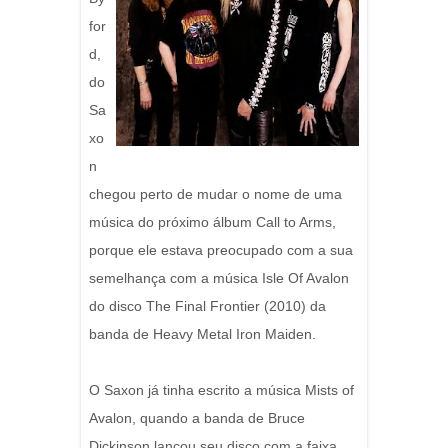
for
d,
do
Sa
xo
n
chegou perto de mudar o nome de uma
música do próximo álbum Call to Arms,
porque ele estava preocupado com a sua
semelhança com a música Isle Of Avalon
do disco The Final Frontier (2010) da
banda de Heavy Metal Iron Maiden.
O Saxon já tinha escrito a música Mists of
Avalon, quando a banda de Bruce
Dickinson lançou seu disco com a faixa