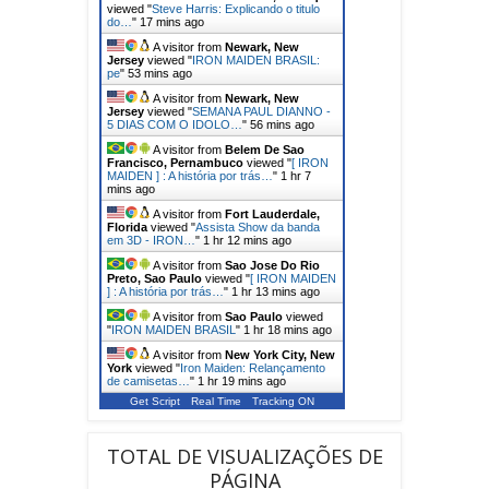
viewed "
Steve Harris: Explicando o titulo
do…
"
17 mins ago
A visitor from
Newark, New
Jersey
viewed "
IRON MAIDEN BRASIL:
pe
"
53 mins ago
A visitor from
Newark, New
Jersey
viewed "
SEMANA PAUL DIANNO -
5 DIAS COM O IDOLO…
"
57 mins ago
A visitor from
Belem De Sao
Francisco, Pernambuco
viewed "
[ IRON
MAIDEN ] : A história por trás…
"
1 hr 7
mins ago
A visitor from
Fort Lauderdale,
Florida
viewed "
Assista Show da banda
em 3D - IRON…
"
1 hr 12 mins ago
A visitor from
Sao Jose Do Rio
Preto, Sao Paulo
viewed "
[ IRON MAIDEN
] : A história por trás…
"
1 hr 13 mins ago
A visitor from
Sao Paulo
viewed
"
IRON MAIDEN BRASIL
"
1 hr 18 mins ago
A visitor from
New York City, New
York
viewed "
Iron Maiden: Relançamento
de camisetas…
"
1 hr 19 mins ago
Get Script
Real Time
Tracking ON
TOTAL DE VISUALIZAÇÕES DE
PÁGINA