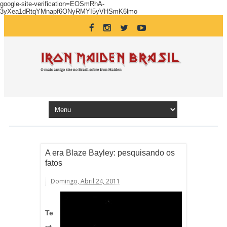
google-site-verification=EOSmRhA-
3yXea1dRtqYMnapf6ONyRMYI5yVHSmK6lmo
A era Blaze Bayley: pesquisando os
fatos
Domingo, Abril 24, 2011
Te