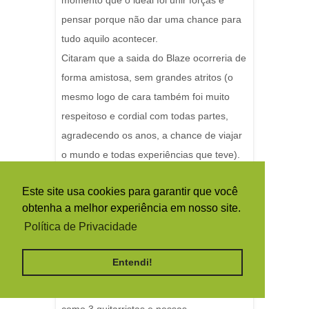
momento que o ideal foi unir forças e
pensar porque não dar uma chance para
tudo aquilo acontecer.
Citaram que a saida do Blaze ocorreria de
forma amistosa, sem grandes atritos (o
mesmo logo de cara também foi muito
respeitoso e cordial com todas partes,
agradecendo os anos, a chance de viajar
o mundo e todas experiências que teve).
que continuaria com uma carreira solo e
Este site usa cookies para garantir que você
montaria uma nova banda - e seria
obtenha a melhor experiência em nosso site.
agenciado pela Sanctuary do Rod etc.
Política de Privacidade
Falaram sobre a não saida do Janick por
Entendi!
tudo que acrescentou a banda desde
1990 e a chance de fazer coisas novas