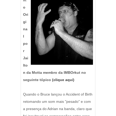
xt
o
Ori
gi
na
l
po
r
Jai
lto
n da Motta membro da IMBOrkut no
seguinte tópico
(clique aqui)
Quando o Bruce lançou o Accident of Birth
retomando um som mais "pesado" e com
a presença do Adrian na banda, claro que