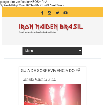
google-site-verification=EOSmRhA-
3yXea1dRtqYMnapf6ONyRMYI5yVHSmK6lmo
GUIA DE SOBREVIVENCIA DO FÃ
Sábado, Março 12, 2011