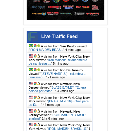
Live Traffic Feed
A visitor from
Sao Paulo
viewed
"
IRON MAIDEN BRASIL
"
4 mins ago
A visitor from
New York City, New
York
viewed "
Iron Maiden: Relançamento
de camisetas…
"
5 mins ago
A visitor from
Rio De Janeiro
viewed "
[ STEVE HARRIS ] - relembra a
demissão…
"
21 mins ago
A visitor from
Newark, New
Jersey
viewed "
BLAZE BAYLEY: ''Eu era
odiado por estar…
"
35 mins ago
A visitor from
New York City, New
York
viewed "
[BRASILIA 2016] - Guia para
os fãs…
"
44 mins ago
A visitor from
Newark, New
Jersey
viewed "
IRON MAIDEN BRASIL:
england
"
1 hr 7 mins ago
A visitor from
New York City, New
York
viewed "
IRON MAIDEN BRASIL: 11
"
1