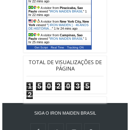
hr 22 mins ago
A visitor from
Piracicaba, Sao
Paulo
viewed "
IRON MAIDEN BRASIL
"
1
hr 22 mins ago
A visitor from
New York City, New
York
viewed "
[ IRON MAIDEN ] - 46 ANOS
DE HISTÓRIA…
"
1 hr 24 mins ago
A visitor from
Campinas, Sao
Paulo
viewed "
IRON MAIDEN BRASIL
"
1
hr 25 mins ago
Get Script
Real Time
Tracking ON
TOTAL DE VISUALIZAÇÕES DE
PÁGINA
1
5
0
2
0
3
5
2
SIGA O IRON MAIDEN BRASIL