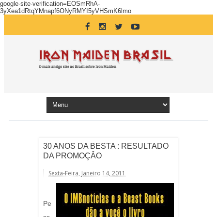
google-site-verification=EOSmRhA-
3yXea1dRtqYMnapf6ONyRMYI5yVHSmK6lmo
30 ANOS DA BESTA : RESULTADO
DA PROMOÇÂO
Sexta-Feira, Janeiro 14, 2011
Pe