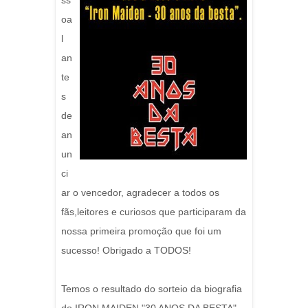
ss
oa
l
an
te
s
de
an
un
ci
ar o vencedor, agradecer a todos os
fãs,leitores e curiosos que participaram da
nossa primeira promoção que foi um
sucesso! Obrigado a TODOS!
Temos o resultado do sorteio da biografia