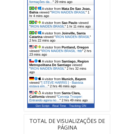
formações da…
"
29 mins ago
A visitor from
Mata De Sao Joao,
Bahia
viewed "
IRON MAIDEN BRASIL
"
1
hr 4 mins ago
A visitor from
Sao Paulo
viewed
"
IRON MAIDEN BRASIL
"
1 hr 11 mins ago
A visitor from
Joinville, Santa
Catarina
viewed "
IRON MAIDEN BRASIL
"
2 hrs 22 mins ago
A visitor from
Portland, Oregon
viewed "
IRON MAIDEN BRASIL: fttb
"
2 hrs
23 mins ago
A visitor from
Santiago, Region
Metropolitana De Santiago
viewed
"
IRON MAIDEN BRASIL
"
2 hrs 32 mins
ago
A visitor from
Munich, Bayern
viewed "
[ STEVE HARRIS ] - Baixista
estava em…
"
2 hrs 46 mins ago
A visitor from
Santa Clara,
California
viewed "
Cerveja Trooper:
Entrando agora no…
"
2 hrs 49 mins ago
Get Script
Real Time
Tracking ON
TOTAL DE VISUALIZAÇÕES DE
PÁGINA