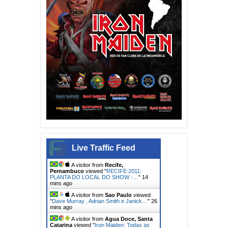
Live Traffic Feed
A visitor from
Recife,
Pernambuco
viewed "
RECIFE 2011:
PLANTA DO LOCAL DO SHOW -…
"
14
mins ago
A visitor from
Sao Paulo
viewed
"
Dave Murray , Adrian Smith e Janick…
"
26
mins ago
A visitor from
Agua Doce, Santa
Catarina
viewed "
Iron Maiden: Todas as