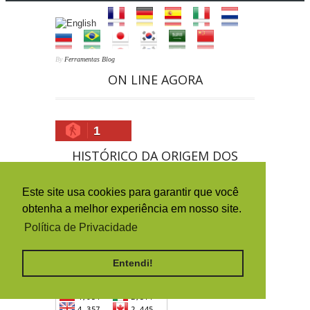
By
Ferramentas Blog
ON LINE AGORA
1
HISTÓRICO DA ORIGEM DOS
ACESSOS (PAÍSES)
Este site usa cookies para garantir que você
obtenha a melhor experiência em nosso site.
Política de Privacidade
Entendi!