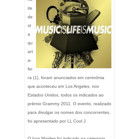
ite
de
st
a
qu
art
a-
fei
ra (1), foram anunciados em cerimônia
que aconteceu em Los Angeles, nos
Estados Unidos, todos os indicados ao
prêmio Grammy 2011. O evento, realizado
para divulgar os nomes dos concorrentes,
foi apresentado por LL Cool J.
O Iron Maiden foi indicado na categoria