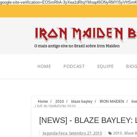
google-site-verification=EOSmRhA-3yXea1dRtqYMnapf6ONyRMYI5yVHSm
Saturday, August 08, 2026
HOME
PODCAST
EQUIPE
BIOG
Home
/
2010
/
blaze bayley
/
IRON MAIDEN
/
liv
LIVE IN SWINDON 2010
[NEWS] - BLAZE BAYLEY: 
Segunda-Feira, Setembro 27, 2010
2010
,
Blaze 