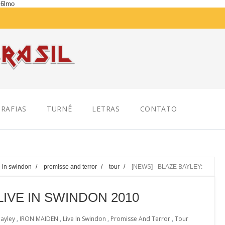
K6lmo
RAFIAS
TURNÊ
LETRAS
CONTATO
e in swindon
/
promisse and terror
/
tour
/
[NEWS] - BLAZE BAYLEY:
LIVE IN SWINDON 2010
Bayley
,
IRON MAIDEN
,
Live In Swindon
,
Promisse And Terror
,
Tour