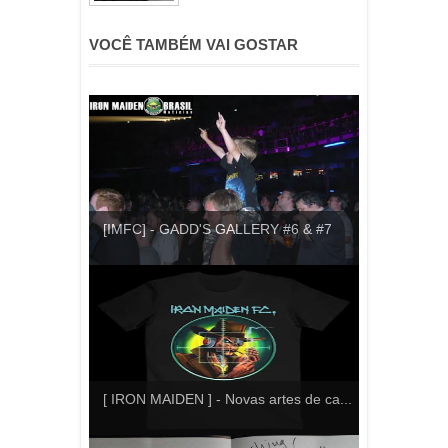
VOCÊ TAMBÉM VAI GOSTAR
[IMFC] - GADD'S GALLERY #6 & #7
[ IRON MAIDEN ] - Novas artes de ca...