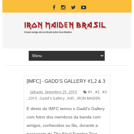
[IMFC] - GADD'S GALLERY #1,2 & 3
Sábado, Setembro 25, 2010
#1
,
#2
,
#3
,
2010
,
Gadd's Gallery
,
Imfc
,
IRON MAIDEN
E direto do IMFC temos o Gadd's Gallery
com fotos dos membros da banda com
amigos, conhecidos ou fãs, durante a
passagem da The Final Frontier Tour