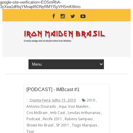
google-site-verification=EOSmRhA-
3yXea1dRtqYMnapf6ONyRMYI5yVHSmK6lmo
[PODCAST] - IMBcast #1
Quinta-Feira, Julho 15, 2010
2010
,
Antonio Dourado
,
Aqui. Iron Maiden
,
Cris McBrain
,
Imb Cast
,
Lendas Arthurianas
,
Podcast
,
Recife 2011
,
Rubens Sampaio
,
Shows No Brasil
,
SP 2011
,
Tiago Marques
,
Tour