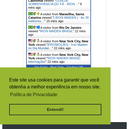
California
viewed "
GUIA DE
SOBREVIVENCIA DO FÃ - IRON…
"
8
mins ago
A visitor from
Maravilha, Santa
Catarina
viewed "
[ IRON MAIDEN ] - As 30
melhores…
"
15 mins ago
A visitor from
Rio De Janeiro
viewed "
IRON MAIDEN BRASIL
"
22 mins
ago
A visitor from
New York City, New
York
viewed "
[PROMOÇÃO] - Iron Maiden
no Dia Mundial…
"
22 mins ago
A visitor from
New York City, New
York
viewed "
IRON MAIDEN BRASIL:
informações
"
22 mins ago
Get Script
Real Time
Tracking ON
Este site usa cookies para garantir que você
TOTAL DE VISUALIZAÇÕES DE
PÁGINA
obtenha a melhor experiência em nosso site.
Política de Privacidade
1
5
0
1
6
4
8
Entendi!
2