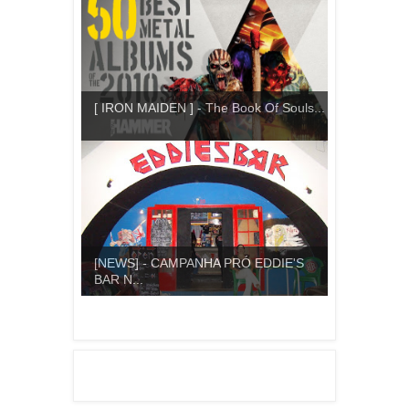
[ IRON MAIDEN ] - The Book Of Souls...
[NEWS] - CAMPANHA PRÓ EDDIE'S
BAR N...