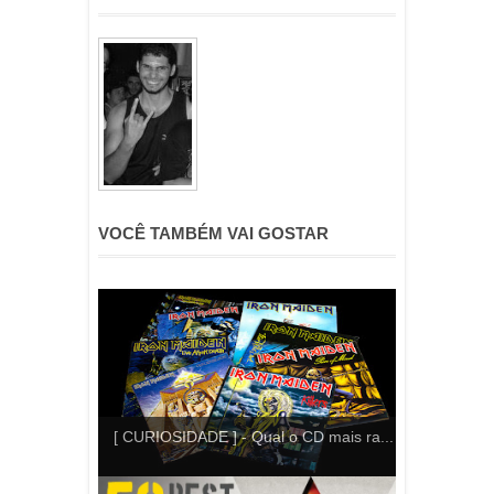
VOCÊ TAMBÉM VAI GOSTAR
[ CURIOSIDADE ] - Qual o CD mais ra...