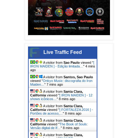
Live Traffic Feed
A visitor from
Sao Paulo
viewed "
[
IRON MAIDEN ] - Edição limitada…
"
4 mins
ago
A visitor from
Santos, Sao Paulo
viewed "
Onkyo Music: discografia do Iron
Maiden…
"
7 mins ago
A visitor from
Santa Clara,
California
viewed "
[ IRON MAIDEN ] - 12
shows icônicos…
"
8 mins ago
A visitor from
Santa Clara,
California
viewed "
[ FORTALEZA 2016 ] -
Portões de acesso,…
"
8 mins ago
A visitor from
Santa Clara,
California
viewed "
The Book of Souls:
Versão digital de If…
"
8 mins ago
A visitor from
Santa Clara,