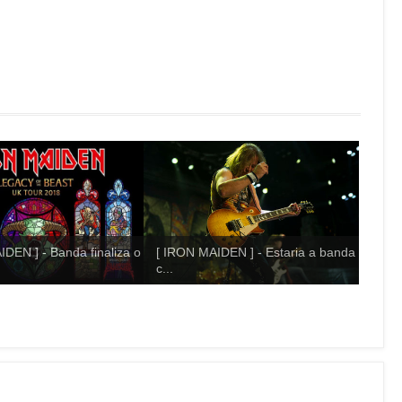
DEN ] - Banda finaliza o
[ IRON MAIDEN ] - Estaria a banda
c...