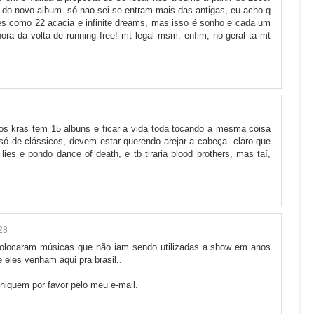
 do novo album. só nao sei se entram mais das antigas, eu acho q
es como 22 acacia e infinite dreams, mas isso é sonho e cada um
ra da volta de running free! mt legal msm. enfim, no geral ta mt
s kras tem 15 albuns e ficar a vida toda tocando a mesma coisa
só de clássicos, devem estar querendo arejar a cabeça. claro que
es e pondo dance of death, e tb tiraria blood brothers, mas taí,
28
 colocaram músicas que não iam sendo utilizadas a show em anos
 eles venham aqui pra brasil..
niquem por favor pelo meu e-mail.