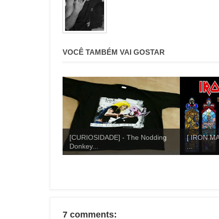
VOCÊ TAMBÉM VAI GOSTAR
[CURIOSIDADE] - The Nodding
[ IRON MAI
Donkey...
...
7 comments: