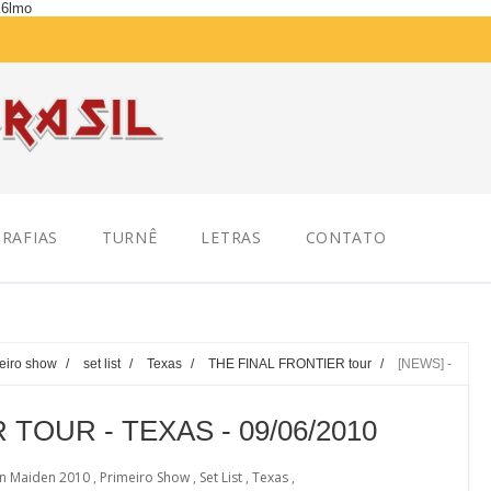
K6lmo
RAFIAS
TURNÊ
LETRAS
CONTATO
eiro show
/
set list
/
Texas
/
THE FINAL FRONTIER tour
/
[NEWS] -
 TOUR - TEXAS - 09/06/2010
on Maiden 2010
,
Primeiro Show
,
Set List
,
Texas
,