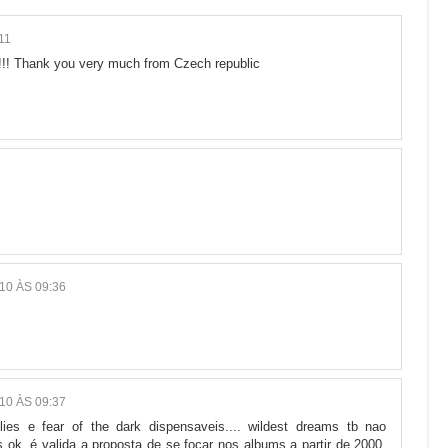
11
!!!! Thank you very much from Czech republic
10 ÀS 09:36
10 ÀS 09:37
es e fear of the dark dispensaveis.... wildest dreams tb nao
s ok. é valida a proposta de se focar nos albums a partir de 2000.