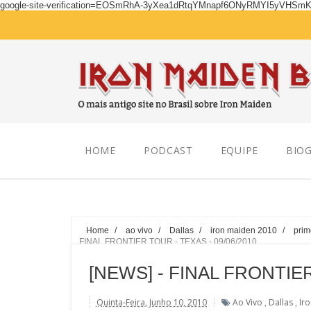
google-site-verification=EOSmRhA-3yXea1dRtqYMnapf6ONyRMYI5yVHSm
Thursday, August 06, 2026
HOME
PODCAST
EQUIPE
BIOG
Home
/
ao vivo
/
Dallas
/
iron maiden 2010
/
prim
FINAL FRONTIER TOUR - TEXAS - 09/06/2010
[NEWS] - FINAL FRONTIER
Quinta-Feira, Junho 10, 2010
Ao Vivo
,
Dallas
,
Ir