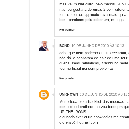
mas vai mudar claro, pelo menos +4 ou 5
nao. eu gostaria de umas 2 bem diferent
tem o seu. de qq modo tava mais q na ho
bom. parabéns pela cobertura, mt legal!
Responder
BOND
10 DE JUNHO DE 2010 ÀS 10:13
acho que nem podemos muito reclamar, o
não dá. e acabaram de sair de uma tour 
queria umas mudanças, tirando no more li
tour no brasil irei sem problemas
Responder
UNKNOWN
10 DE JUNHO DE 2010 ÀS 11:
Muito foda essa tracklist das músicas,
como blood brothers. eu vou torce pra que
UP THE IRONS.
e quando tiver outro show deles me comu
o.g.enzo@hotmail.com