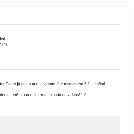
dvd.
ruim.
ter Death já que o que lançaram já é mixado em 5.1... enfim!
interessam! pra completar a coleção de videos! \o/