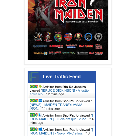
Live Traffic Feed
A visitor from
Rio De Janeiro
viewed "
[BRUCE DICKINSON] - A fusão
entre No…
"
2 mins ago
A visitor from
Sao Paulo
viewed "
[NEWS] - MAIDEN TRANSYLVANIA -
IRON…
"
4 mins ago
A visitor from
Sao Paulo
viewed "
[
IRON MAIDEN ] - O dia em que Bruce…
"
4
mins ago
A visitor from
Sao Paulo
viewed "
[
IRON MAIDEN ] - Novo IMFC e loja…
"
8