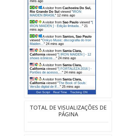
mins ago
A visitor from
Cachoeira Do Sul,
Rio Grande Do Sul
viewed "
IRON
MAIDEN BRASIL
"
12 mins ago
A visitor from
Sao Paulo
viewed "
[
IRON MAIDEN ] - Edição limitada…
"
21
mins ago
A visitor from
Santos, Sao Paulo
viewed "
Onkyo Music: discografia do Iron
Maiden…
"
24 mins ago
A visitor from
Santa Clara,
California
viewed "
[ IRON MAIDEN ] - 12
shows icônicos…
"
24 mins ago
A visitor from
Santa Clara,
California
viewed "
[ FORTALEZA 2016 ] -
Portões de acesso,…
"
24 mins ago
A visitor from
Santa Clara,
California
viewed "
The Book of Souls:
Versão digital de If…
"
25 mins ago
Get Script
Real Time
Tracking ON
TOTAL DE VISUALIZAÇÕES DE
PÁGINA