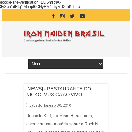
google-site-verification=EOSmRhA-
3yXea1dRtqYMnapf6ONyRMYI5yVHSmK6lmo
[NEWS] - RESTAURANTE DO
NICKO: MUSICA AO VIVO.
Sábado, Janeiro 30, 2010
Rochelle Koff, do MiamiHerald.com,
escreveu uma matéria sobre o Rock N