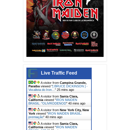
Live Traffic Feed
A visitor from
Campina Grande,
Paraiba
viewed "
[ BRUCE DICKINSON ] -
Vocalista do Iron…
"
25 mins ago
A visitor from
Santa Clara,
California
viewed "
IRON MAIDEN
BRASIL: "OLIVRODENOD
"
40 mins ago
A visitor from
New York City, New
York
viewed "
IRON MAIDEN BRASIL:
premiação
"
40 mins ago
A visitor from
Santa Clara,
California
viewed "
IRON MAIDEN