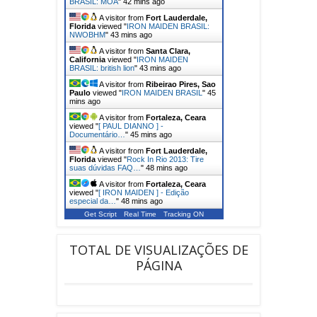
BRASIL: MOA
"
42 mins ago
A visitor from
Fort Lauderdale,
Florida
viewed "
IRON MAIDEN BRASIL:
NWOBHM
"
43 mins ago
A visitor from
Santa Clara,
California
viewed "
IRON MAIDEN
BRASIL: british lion
"
43 mins ago
A visitor from
Ribeirao Pires, Sao
Paulo
viewed "
IRON MAIDEN BRASIL
"
45
mins ago
A visitor from
Fortaleza, Ceara
viewed "
[ PAUL DIANNO ] -
Documentário…
"
45 mins ago
A visitor from
Fort Lauderdale,
Florida
viewed "
Rock In Rio 2013: Tire
suas dúvidas FAQ…
"
48 mins ago
A visitor from
Fortaleza, Ceara
viewed "
[ IRON MAIDEN ] - Edição
especial da…
"
48 mins ago
Get Script
Real Time
Tracking ON
TOTAL DE VISUALIZAÇÕES DE
PÁGINA