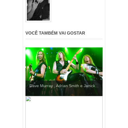
VOCÊ TAMBÉM VAI GOSTAR
Dave Murray , Adrian Smith e Janick...