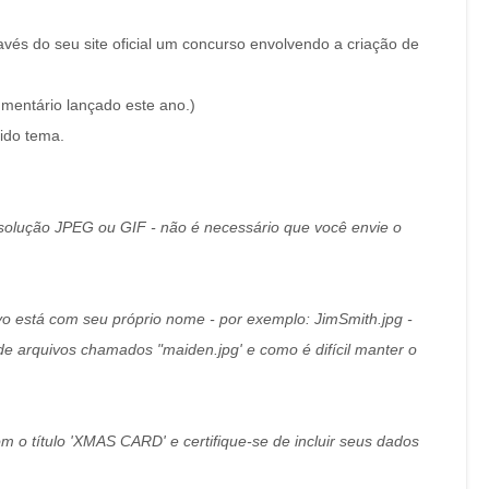
s do seu site oficial um concurso envolvendo a criação de
umentário lançado este ano.)
rido tema.
esolução JPEG ou GIF - não é necessário que você envie o
ivo está com seu próprio nome - por exemplo: JimSmith.jpg -
de arquivos chamados "maiden.jpg' e como é difícil manter o
 o título 'XMAS CARD' e certifique-se de incluir seus dados