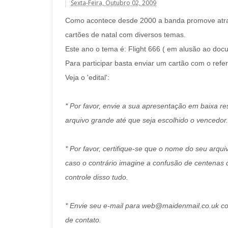
Sexta-Feira, Outubro 02, 2009
Como acontece desde 2000 a banda promove atravé
cartões de natal com diversos temas.
Este ano o tema é: Flight 666 ( em alusão ao doc
Para participar basta enviar um cartão com o refe
Veja o 'edital':
* Por favor, envie a sua apresentação em baixa r
arquivo grande até que seja escolhido o vencedor.
* Por favor, certifique-se que o nome do seu arqu
caso o contrário imagine a confusão de centenas 
controle disso tudo.
* Envie seu e-mail para web@maidenmail.co.uk com
de contato.