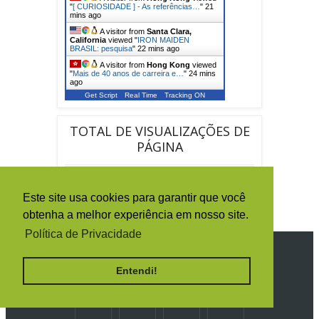
"
[ CURIOSIDADE ] - As referências…
"
21
mins ago
A visitor from
Santa Clara,
California
viewed "
IRON MAIDEN
BRASIL: pesquisa
"
22 mins ago
A visitor from
Hong Kong
viewed
"
Mais de 40 anos de carreira e…
"
24 mins
ago
Get Script
Real Time
Tracking ON
TOTAL DE VISUALIZAÇÕES DE
PÁGINA
1
5
0
1
2
5
2
Este site usa cookies para garantir que você
9
obtenha a melhor experiência em nosso site.
Política de Privacidade
SIGA O IRON MAIDEN BRASIL
Entendi!