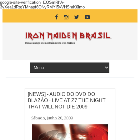
google-site-verification=EOSmRhA-
3yXea1dRtqYMnapf6ONyRMYI5yVHSmK6lmo
[NEWS] - AUDIO DO DVD DO
BLAZÂO - LIVE AT Z7 THE NIGHT
THAT WILL NOT DIE 2009
Sábado, Junho 20, 2009