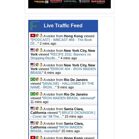
Live Traffic Feed
A visitor from
Hong Kong
viewed
"
[PODCAST] - IMBCAST #68 - The Book
Of…
"
2 mins ago
A visitor from
New York City, New
York
viewed "
RECIFE 2011: Banners no
Shopping Recife…
"
4 mins ago
A visitor from
New York City, New
York
viewed "
ERROR 404 - IRON MAIDEN
BRASIL
"
6 mins ago
A visitor from
Rio De Janeiro
viewed "
[ANALISE] - HALLOWED BY THE
NAME - IRON…
"
9 mins ago
A visitor from
Rio De Janeiro
viewed "
IRON MAIDEN BRASIL: wikimetal
"
11 mins ago
A visitor from
Santa Clara,
California
viewed "
[ BRUCE DICKINSON ]
- Cover de "All The…
"
15 mins ago
A visitor from
Santa Clara,
California
viewed "
IRON MAIDEN
BRASIL: maranhão
"
20 mins ago
A visitor from
Hong Kong
viewed