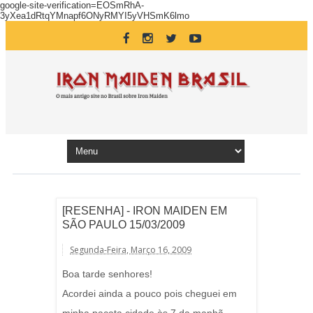
google-site-verification=EOSmRhA-
3yXea1dRtqYMnapf6ONyRMYI5yVHSmK6lmo
[RESENHA] - IRON MAIDEN EM
SÃO PAULO 15/03/2009
Segunda-Feira, Março 16, 2009
Boa tarde senhores!
Acordei ainda a pouco pois cheguei em