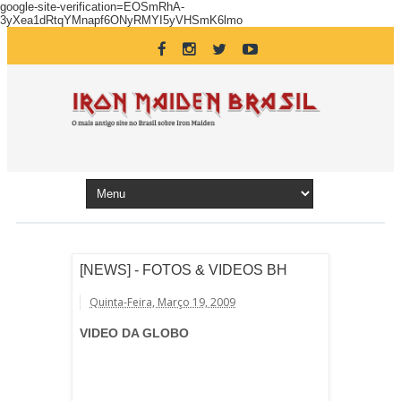
google-site-verification=EOSmRhA-
3yXea1dRtqYMnapf6ONyRMYI5yVHSmK6lmo
[NEWS] - FOTOS & VIDEOS BH
Quinta-Feira, Março 19, 2009
VIDEO DA GLOBO