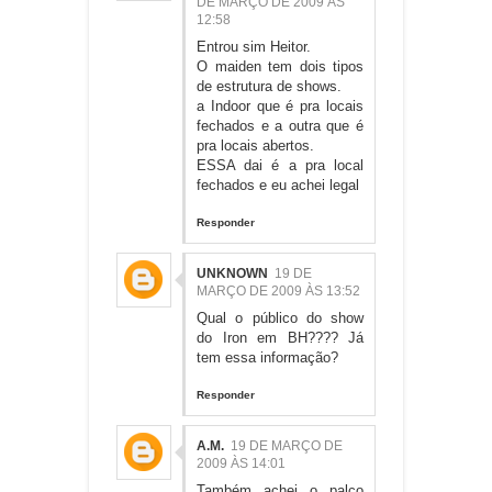
DE MARÇO DE 2009 ÀS
12:58
Entrou sim Heitor.
O maiden tem dois tipos
de estrutura de shows.
a Indoor que é pra locais
fechados e a outra que é
pra locais abertos.
ESSA dai é a pra local
fechados e eu achei legal
Responder
UNKNOWN
19 DE
MARÇO DE 2009 ÀS 13:52
Qual o público do show
do Iron em BH???? Já
tem essa informação?
Responder
A.M.
19 DE MARÇO DE
2009 ÀS 14:01
Também achei o palco