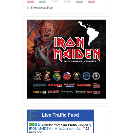
By
Ferramentas Blog
Live Traffic Feed
A visitor from
Sao Paulo
viewed "
[
IRON MAIDEN ] : A história por trás…
"
22
mins ago