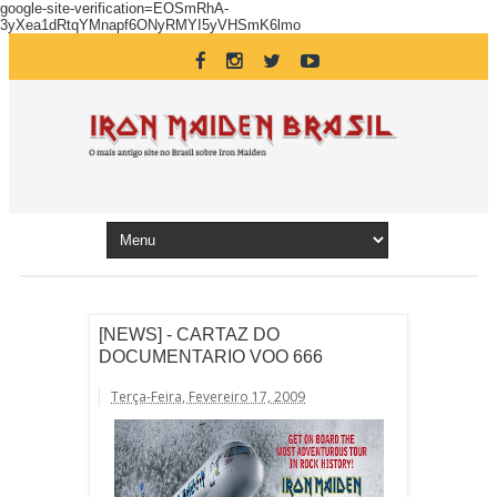
google-site-verification=EOSmRhA-
3yXea1dRtqYMnapf6ONyRMYI5yVHSmK6lmo
[NEWS] - CARTAZ DO
DOCUMENTARIO VOO 666
Terça-Feira, Fevereiro 17, 2009