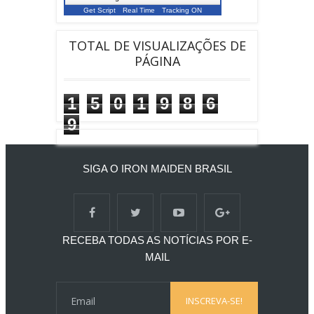
Get Script
Real Time
Tracking ON
TOTAL DE VISUALIZAÇÕES DE
PÁGINA
1
5
0
1
9
8
6
9
SIGA O IRON MAIDEN BRASIL
RECEBA TODAS AS NOTÍCIAS POR E-
MAIL