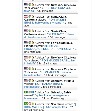
A visitor from
New York City, New
York
viewed "
BRUCE DICKISON: Veja
fotos da…
"
32 mins ago
A visitor from
Santa Clara,
California
viewed "
IRON MAIDEN
BRASIL: hallowed be thy name
"
41 mins
ago
A visitor from
Santa Clara,
California
viewed "
BRASILIA 2011: Fotos
do bandeirão feito…
"
57 mins ago
A visitor from
Fort Lauderdale,
Florida
viewed "
BELÉM 2011 -
PROMOÇÂO FRONT A FRONT COM…
"
1
hr 5 mins ago
A visitor from
New York City, New
York
viewed "
IRON MAIDEN BRASIL: live
in hellcife
"
1 hr 17 mins ago
A visitor from
New York City, New
York
viewed "
IRON MAIDEN: Lançada
linha de action…
"
1 hr 48 mins ago
A visitor from
Ashburn, Virginia
viewed "
IRON MAIDEN BRASIL:
informações
"
2 hrs 6 mins ago
A visitor from
Salvador, Bahia
viewed "
Aquiles Prister: tatuagem em
homenagem…
"
2 hrs 23 mins ago
A visitor from
Sao Paulo
viewed "
[
IRON MAIDEN ] : A história por trás…
"
2
hrs 24 mins ago