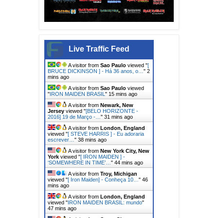
Live Traffic Feed
A visitor from
Sao Paulo
viewed "
[
BRUCE DICKINSON ] - Há 36 anos, o…
"
2
mins ago
A visitor from
Sao Paulo
viewed
"
IRON MAIDEN BRASIL
"
15 mins ago
A visitor from
Newark, New
Jersey
viewed "
[BELO HORIZONTE -
2016] 19 de Março -…
"
31 mins ago
A visitor from
London, England
viewed "
[ STEVE HARRIS ] - Eu adoraria
escrever…
"
38 mins ago
A visitor from
New York City, New
York
viewed "
[ IRON MAIDEN ] -
‘SOMEWHERE IN TIME’…
"
44 mins ago
A visitor from
Troy, Michigan
viewed "
[ Iron Maiden] - Conheça 10…
"
46
mins ago
A visitor from
London, England
viewed "
IRON MAIDEN BRASIL: mundo
"
47 mins ago