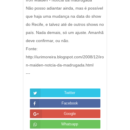
Iron Maiden - notícia da madrugada
Não posso adiantar ainda, mas é possível
que haja uma mudança na data do show
do Recife, e talvez até de outros shows no
país. Nada demais, só um ajuste. Amanhã
deve confirmar, ou não.
Fonte:
http://iurimoreira.blogspot.com/2008/12/iro
n-maiden-notcia-da-madrugada.html
---
Twitter
Facebook
Google
Whatsapp