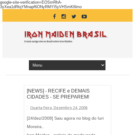
google-site-verification=EOSmRhA-
3yXea1dRtqYMnapf6ONyRMYI5yVHSmK6lmo
[NEWS] - RECIFE e DEMAIS
CIDADES - SE PREPAREM!
Quarta-Feira, Dezembro 24, 2008
[24/dez/2008] Saiu agora no blog do Iuri
Moreira..