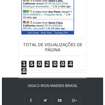
A visitor from
Santa Clara,
California
viewed "
[FORTALEZA 2016] -
Mudanças anunciadas…
"
1 hr 2 mins ago
A visitor from
Sao Paulo
viewed "
[
IRON MAIDEN ] - Fotógrafo oficial…
"
1 hr
16 mins ago
A visitor from
Santa Clara,
California
viewed "
IRON MAIDEN
BRASIL: são paulo
"
1 hr 24 mins ago
Get Script
Real Time
Tracking ON
TOTAL DE VISUALIZAÇÕES DE
PÁGINA
1
5
0
2
0
0
4
0
SIGA O IRON MAIDEN BRASIL