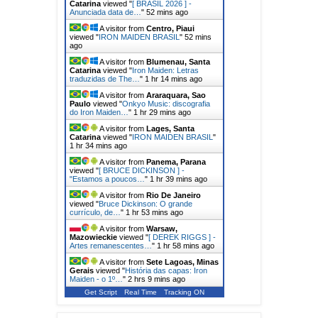
Catarina
viewed "
[ BRASIL 2026 ] -
Anunciada data de…
"
52 mins ago
A visitor from
Centro, Piaui
viewed "
IRON MAIDEN BRASIL
"
52 mins
ago
A visitor from
Blumenau, Santa
Catarina
viewed "
Iron Maiden: Letras
traduzidas de The…
"
1 hr 14 mins ago
A visitor from
Araraquara, Sao
Paulo
viewed "
Onkyo Music: discografia
do Iron Maiden…
"
1 hr 29 mins ago
A visitor from
Lages, Santa
Catarina
viewed "
IRON MAIDEN BRASIL
"
1 hr 34 mins ago
A visitor from
Panema, Parana
viewed "
[ BRUCE DICKINSON ] -
"Estamos a poucos…
"
1 hr 39 mins ago
A visitor from
Rio De Janeiro
viewed "
Bruce Dickinson: O grande
currículo, de…
"
1 hr 53 mins ago
A visitor from
Warsaw,
Mazowieckie
viewed "
[ DEREK RIGGS ] -
Artes remanescentes…
"
1 hr 58 mins ago
A visitor from
Sete Lagoas, Minas
Gerais
viewed "
História das capas: Iron
Maiden - o 1º…
"
2 hrs 9 mins ago
Get Script
Real Time
Tracking ON