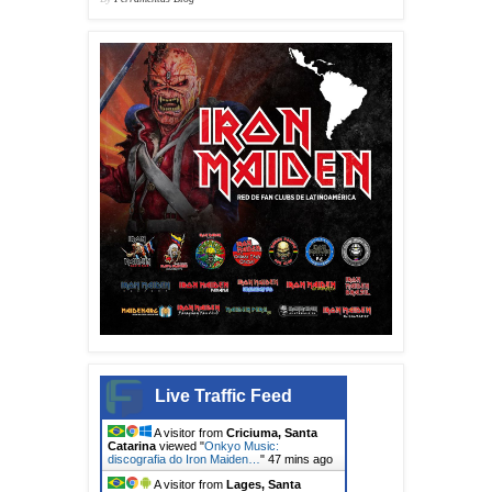
Live Traffic Feed
A visitor from
Criciuma, Santa
Catarina
viewed "
Onkyo Music:
discografia do Iron Maiden…
"
47 mins ago
A visitor from
Lages, Santa