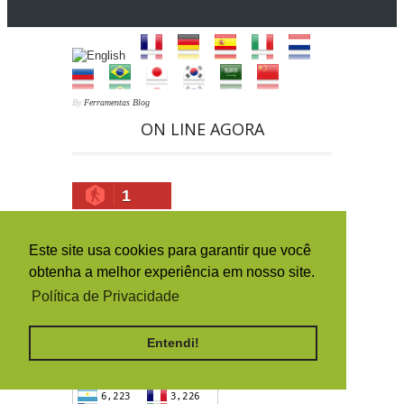
By
Ferramentas Blog
ON LINE AGORA
1
HISTÓRICO DA ORIGEM DOS
ACESSOS (PAÍSES)
Este site usa cookies para garantir que você
obtenha a melhor experiência em nosso site.
Política de Privacidade
Entendi!