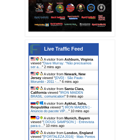
Live Traffic Feed
A visitor from
Ashburn, Virginia
viewed "
Dave Murray: "Não precisamos
ser a…
"
2 mins ago
A visitor from
Newark, New
Jersey
viewed "
[DVD] - São Paulo -
Morumbi - 2011 -…
"
6 mins ago
A visitor from
Santa Clara,
California
viewed "
IRON MAIDEN
BRASIL: comunication
"
9 mins ago
A visitor from
Aykhal, Saha,
Respublika
viewed "
[ IRON MAIDEN ] -
Anúncio do pacote VIP…
"
10 mins ago
A visitor from
Munich, Bayern
viewed "
[ DOUG SAMPSON ] - Entrevista
para o…
"
10 mins ago
A visitor from
London, England
viewed "
[FORTALEZA 2016] - Mais Pontos