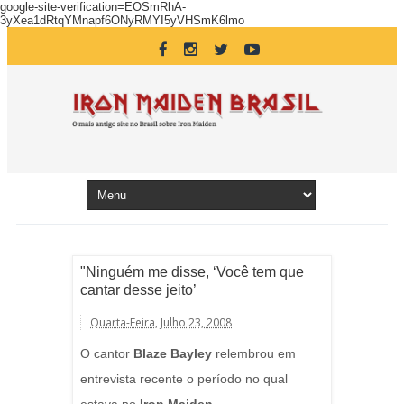
google-site-verification=EOSmRhA-
3yXea1dRtqYMnapf6ONyRMYI5yVHSmK6lmo
"Ninguém me disse, ‘Você tem que
cantar desse jeito’
Quarta-Feira, Julho 23, 2008
O cantor
Blaze Bayley
relembrou em
entrevista recente o período no qual