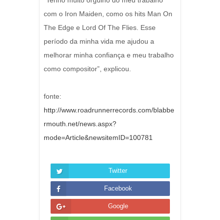
“Tenho muito orgulho do meu trabalho
com o Iron Maiden, como os hits Man On
The Edge e Lord Of The Flies. Esse
período da minha vida me ajudou a
melhorar minha confiança e meu trabalho
como compositor”, explicou.
fonte:
http://www.roadrunnerrecords.com/blabbe
rmouth.net/news.aspx?
mode=Article&newsit
emID=100781
Twitter
Facebook
Google