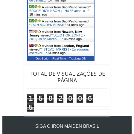
de venda…
"
14 mins ago
A visitor from
Sao Paulo
viewed "
[
BRUCE DICKINSON ] - Há 36 anos, o…
"
18 mins ago
A visitor from
Sao Paulo
viewed
"
IRON MAIDEN BRASIL
"
31 mins ago
A visitor from
Newark, New
Jersey
viewed "
[BELO HORIZONTE -
2016] 19 de Março -…
"
46 mins ago
A visitor from
London, England
viewed "
[ STEVE HARRIS ] - Eu adoraria
escrever…
"
54 mins ago
Get Script
Real Time
Tracking ON
TOTAL DE VISUALIZAÇÕES DE
PÁGINA
1
5
0
2
0
0
6
5
SIGA O IRON MAIDEN BRASIL