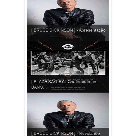
[ BRUCE DICKINSON ] - Apresentação
...
[ BLAZE BAYLEY ] Confirmado no
BANG...
[ BRUCE DICKINSON ] - Revelando