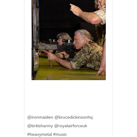
@ironmaiden @brucedickinsonhq
@britisharmy @royalairforceuk
#heavymetal #music