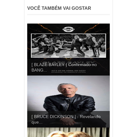
VOCÊ TAMBÉM VAI GOSTAR
[ BLAZE BAYLEY ] Confirmado no
BANG...
[ BRUCE DICKINSON ] - Revelando
que...