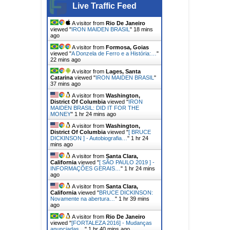
Live Traffic Feed
A visitor from
Rio De Janeiro
viewed "
IRON MAIDEN BRASIL
"
18 mins
ago
A visitor from
Formosa, Goias
viewed "
A Donzela de Ferro e a História:…
"
22 mins ago
A visitor from
Lages, Santa
Catarina
viewed "
IRON MAIDEN BRASIL
"
37 mins ago
A visitor from
Washington,
District Of Columbia
viewed "
IRON
MAIDEN BRASIL: DID IT FOR THE
MONEY
"
1 hr 24 mins ago
A visitor from
Washington,
District Of Columbia
viewed "
[ BRUCE
DICKINSON ] - Autobiografia…
"
1 hr 24
mins ago
A visitor from
Santa Clara,
California
viewed "
[ SÃO PAULO 2019 ] -
INFORMAÇÕES GERAIS…
"
1 hr 24 mins
ago
A visitor from
Santa Clara,
California
viewed "
BRUCE DICKINSON:
Novamente na abertura…
"
1 hr 39 mins
ago
A visitor from
Rio De Janeiro
viewed "
[FORTALEZA 2016] - Mudanças
anunciadas…
"
1 hr 40 mins ago