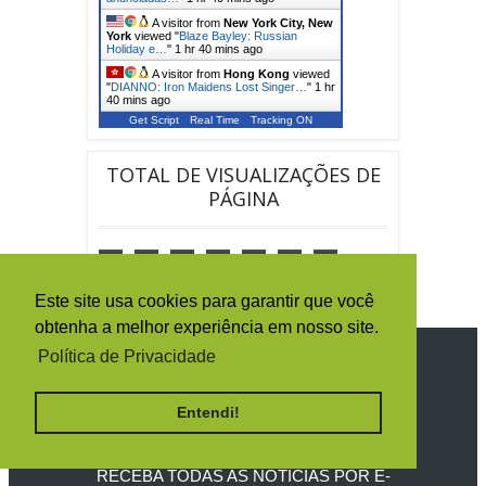
A visitor from
New York City, New
York
viewed "
Blaze Bayley: Russian
Holiday e…
"
1 hr 40 mins ago
A visitor from
Hong Kong
viewed
"
DIANNO: Iron Maidens Lost Singer…
"
1 hr
40 mins ago
Get Script
Real Time
Tracking ON
TOTAL DE VISUALIZAÇÕES DE
PÁGINA
1
5
0
1
6
1
7
5
Este site usa cookies para garantir que você
obtenha a melhor experiência em nosso site.
Política de Privacidade
SIGA O IRON MAIDEN BRASIL
Entendi!
RECEBA TODAS AS NOTÍCIAS POR E-