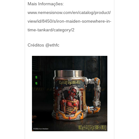
Mais Informações:
www.nemesisnow.com/en/catalog/product/
view/id/8450/s/iron-maiden-somewhere-in-
time-tankard/category/2
Créditos @ethfc