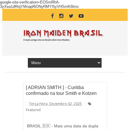
google-site-verification=EOSmRhA-
3yXea1dRtqYMnapf6ONyRMYI5yVHSmK6lmo
[ ADRIAN SMITH ] - Curitiba
confirmado na tour Smith e Kotzen
Terça-Feira, Dezembro 02, 2025
Featured
BRASIL 🇧🇷 - Mais uma data da dupla