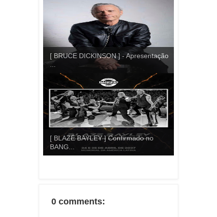
[ BRUCE DICKINSON ] - Apresentação
...
[ BLAZE BAYLEY ] Confirmado no
BANG...
0 comments: