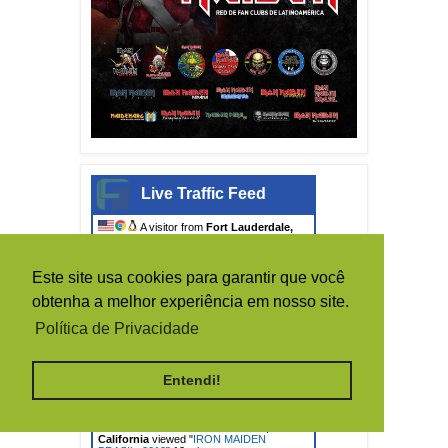
Live Traffic Feed
A visitor from
Fort Lauderdale,
Florida
viewed "
PRIMAL ROCK
REBELLION: Novo projeto de…
"
25 secs
ago
Este site usa cookies para garantir que você
A visitor from
Santa Clara,
California
viewed "
IRON MAIDEN
obtenha a melhor experiência em nosso site.
BRASIL: PEN
"
1 min ago
Política de Privacidade
A visitor from
Hong Kong
viewed
"
[ PAUL DIANNO ] - Shows na Argentina…
"
8 mins ago
Entendi!
A visitor from
Santa Clara,
California
viewed "
IRON MAIDEN
BRASIL: despedida
"
11 mins ago
A visitor from
Santa Clara,
California
viewed "
IRON MAIDEN