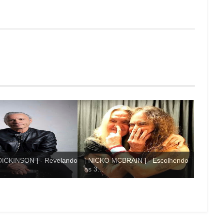
ICKINSON ] - Revelando
[ NICKO MCBRAIN ] - Escolhendo
as 3...