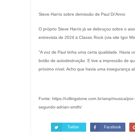
Steve Harris sobre demissão de Paul Di’Anno
O próprio Steve Harris já se debruçou sobre o a
entrevista de 2024 à Classic Rock (via site Igor Mi
"A voz de Paul tinha uma certa qualidade. Havia u
botão de autodestruição. E tive a impressão de q
próximo nível. Acho que havia uma insegurança ali
Fonte: https://rollingstone.com.br/amp/musica/por-
segundo-adrian-smith/
Twitter
Facebook