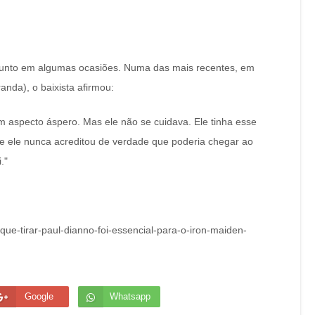
ssunto em algumas ocasiões. Numa das mais recentes, em
randa), o baixista afirmou:
m aspecto áspero. Mas ele não se cuidava. Ele tinha esse
ue ele nunca acreditou de verdade que poderia chegar ao
."
que-tirar-paul-dianno-foi-essencial-para-o-iron-maiden-
Google
Whatsapp