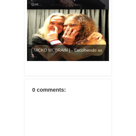
que...
[ NICKO MCBRAIN ] - Escolhendo as
3...
0 comments: