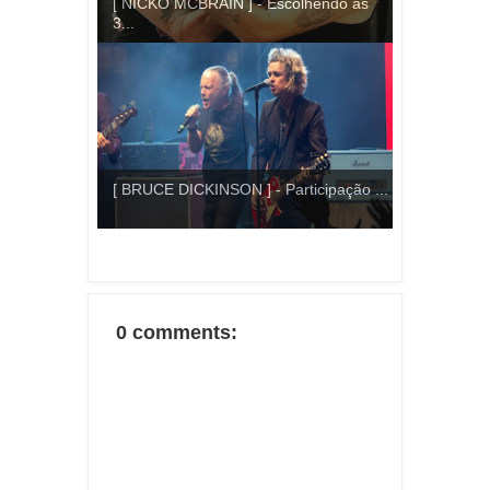
[ NICKO MCBRAIN ] - Escolhendo as
3...
[ BRUCE DICKINSON ] - Participação ...
0 comments: