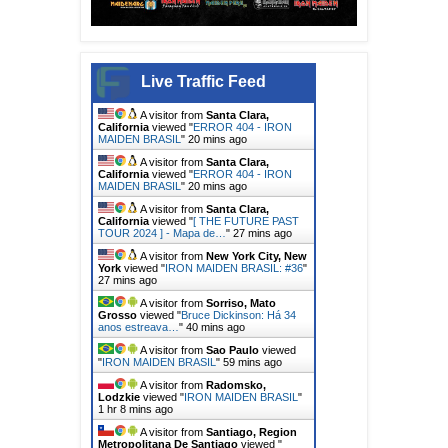
Live Traffic Feed
A visitor from
Santa Clara,
California
viewed "
ERROR 404 - IRON
MAIDEN BRASIL
"
20 mins ago
A visitor from
Santa Clara,
California
viewed "
ERROR 404 - IRON
MAIDEN BRASIL
"
20 mins ago
A visitor from
Santa Clara,
California
viewed "
[ THE FUTURE PAST
TOUR 2024 ] - Mapa de…
"
27 mins ago
A visitor from
New York City, New
York
viewed "
IRON MAIDEN BRASIL: #36
"
27 mins ago
A visitor from
Sorriso, Mato
Grosso
viewed "
Bruce Dickinson: Há 34
anos estreava…
"
40 mins ago
A visitor from
Sao Paulo
viewed
"
IRON MAIDEN BRASIL
"
59 mins ago
A visitor from
Radomsko,
Lodzkie
viewed "
IRON MAIDEN BRASIL
"
1 hr 8 mins ago
A visitor from
Santiago, Region
Metropolitana De Santiago
viewed "