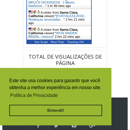
[BRUCE DICKINSON] - 2 álbuns
históricos…
"
1 hr 48 mins ago
A visitor from
Santa Clara,
California
viewed "
[FORTALEZA 2016] -
Mudanças anunciadas…
"
2 hrs 21 mins
ago
A visitor from
Santa Clara,
California
viewed "
IRON MAIDEN
BRASIL: censura
"
2 hrs 23 mins ago
Get Script
Real Time
Tracking ON
TOTAL DE VISUALIZAÇÕES DE
PÁGINA
1
5
0
1
5
8
7
Este site usa cookies para garantir que você
obtenha a melhor experiência em nosso site.
6
Política de Privacidade
SIGA O IRON MAIDEN BRASIL
Entendi!