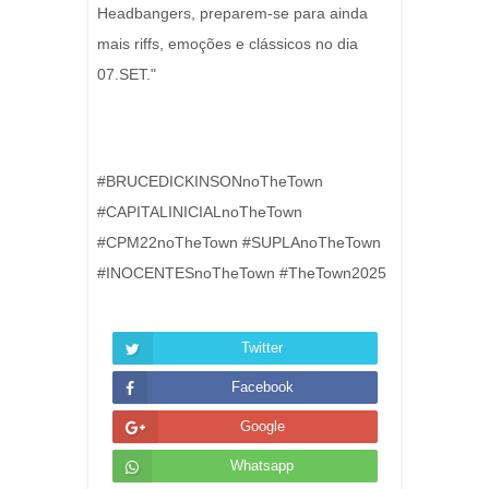
Headbangers, preparem-se para ainda
mais riffs, emoções e clássicos no dia
07.SET."
#BRUCEDICKINSONnoTheTown
#CAPITALINICIALnoTheTown
#CPM22noTheTown #SUPLAnoTheTown
#INOCENTESnoTheTown #TheTown2025
Twitter
Facebook
Google
Whatsapp