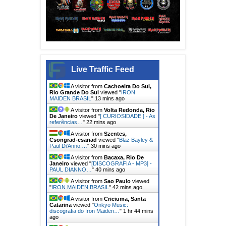
Live Traffic Feed
A visitor from
Cachoeira Do Sul,
Rio Grande Do Sul
viewed "
IRON
MAIDEN BRASIL
"
13 mins ago
A visitor from
Volta Redonda, Rio
De Janeiro
viewed "
[ CURIOSIDADE ] - As
referências…
"
22 mins ago
A visitor from
Szentes,
Csongrad-csanad
viewed "
Blaz Bayley &
Paul Di'Anno:…
"
30 mins ago
A visitor from
Bacaxa, Rio De
Janeiro
viewed "
[DISCOGRAFIA - MP3] -
PAUL DIANNO…
"
40 mins ago
A visitor from
Sao Paulo
viewed
"
IRON MAIDEN BRASIL
"
42 mins ago
A visitor from
Criciuma, Santa
Catarina
viewed "
Onkyo Music:
discografia do Iron Maiden…
"
1 hr 44 mins
ago