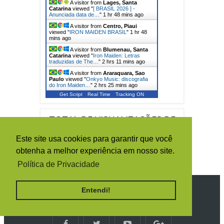
A visitor from
Lages, Santa
Catarina
viewed "
[ BRASIL 2026 ] -
Anunciada data de…
"
1 hr 48 mins ago
A visitor from
Centro, Piaui
viewed "
IRON MAIDEN BRASIL
"
1 hr 49
mins ago
A visitor from
Blumenau, Santa
Catarina
viewed "
Iron Maiden: Letras
traduzidas de The…
"
2 hrs 11 mins ago
A visitor from
Araraquara, Sao
Paulo
viewed "
Onkyo Music: discografia
do Iron Maiden…
"
2 hrs 25 mins ago
Get Script
Real Time
Tracking ON
TOTAL DE VISUALIZAÇÕES DE
PÁGINA
Este site usa cookies para garantir que você
obtenha a melhor experiência em nosso site.
Política de Privacidade
Entendi!
SIGA O IRON MAIDEN BRASIL