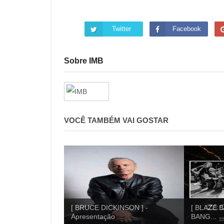
Twitter
Facebook
Sobre IMB
VOCÊ TAMBÉM VAI GOSTAR
[ BRUCE DICKINSON ] -
[ BLAZE B
Apresentação ...
BANG...