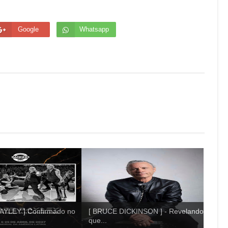
Google
Whatsapp
AYLEY ] Confirmado no
[ BRUCE DICKINSON ] - Revelando
que...