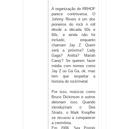
A organização do RRHOF
parece controversa. O
Johnny Rivers é um dos
pioneiros do rock n roll
desde a década 50s e
60s, e ainda não foi
incluido, enquanto
chamam Jay Z. Quem
será a próxima? Lady
Gaga? Anitta? Mariah
Carey? Se querem fazer
média com nomes como
Jay Z ou Ga Ga, ok, mas
tem que respeitar a
historia do rock/metal.
Por isso, músicos como
Bruce Dickinson e outros
detonam isso. Quando
introduziram o Dire
Straits, o Mark Knopfler
se recusou a comparecer
a cerimônia.
Em 2006, Sex Pistols