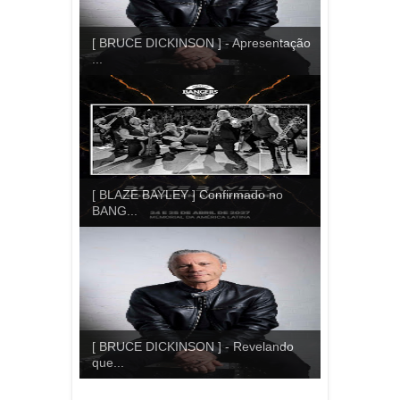
[ BRUCE DICKINSON ] - Apresentação
...
[ BLAZE BAYLEY ] Confirmado no
BANG...
[ BRUCE DICKINSON ] - Revelando
que...