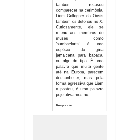
também recusou
comparecer na cerimônia.
Liam Gallagher do Oasis
também os detonou no X.
Curiosamente, ele se
referiu aos membros do
museu como
'bumbaclarts', é uma
espécie de gíria
jamaicana para babaca,
ou algo do tipo. É uma
palavra que muita gente
até na Europa, parecem
desconhecer, mas pela
forma agressiva que Liam
a postou, é uma palavra
pejorativa mesmo.
Responder