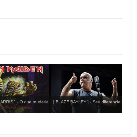
ARRIS ] - O que mudaria
[ BLAZE BAYLEY ] - Seu diferencial
...