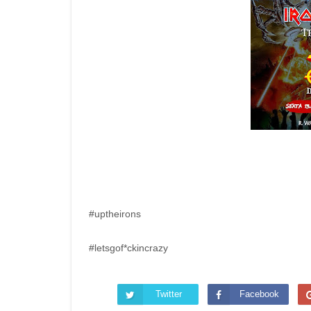
#uptheirons
#letsgof*ckincrazy
Twitter
Facebook