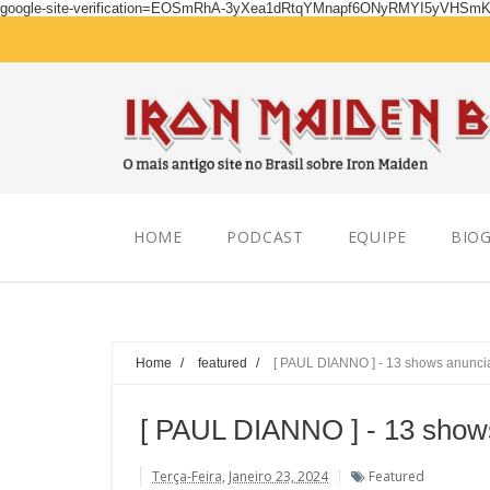
google-site-verification=EOSmRhA-3yXea1dRtqYMnapf6ONyRMYI5yVHSm
Saturday, August 08, 2026
HOME
PODCAST
EQUIPE
BIOG
Home
/
featured
/
[ PAUL DIANNO ] - 13 shows anunci
[ PAUL DIANNO ] - 13 show
Terça-Feira, Janeiro 23, 2024
Featured