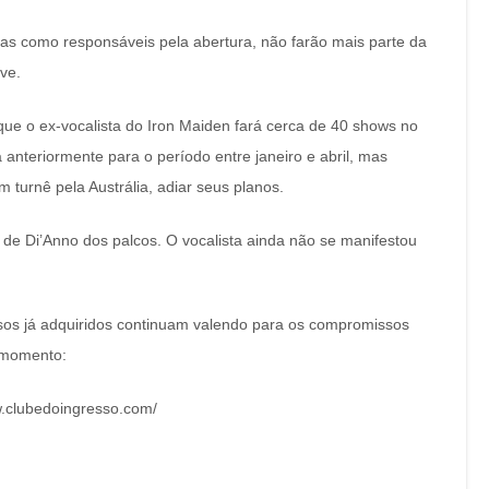
das como responsáveis pela abertura, não farão mais parte da
ve.
ma que o ex-vocalista do Iron Maiden fará cerca de 40 shows no
a anteriormente para o período entre janeiro e abril, mas
 turnê pela Austrália, adiar seus planos.
de Di’Anno dos palcos. O vocalista ainda não se manifestou
sos já adquiridos continuam valendo para os compromissos
 momento:
w.clubedoingresso.com/