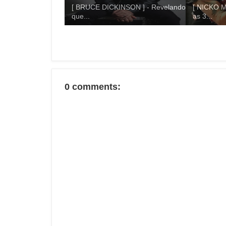
[ BRUCE DICKINSON ] - Revelando
[ NICKO M
que...
as 3...
0 comments: