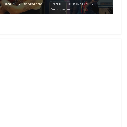
CBRAIN ] - Escolhendo
[ BRUCE DICKINSON ] -
Participação ...