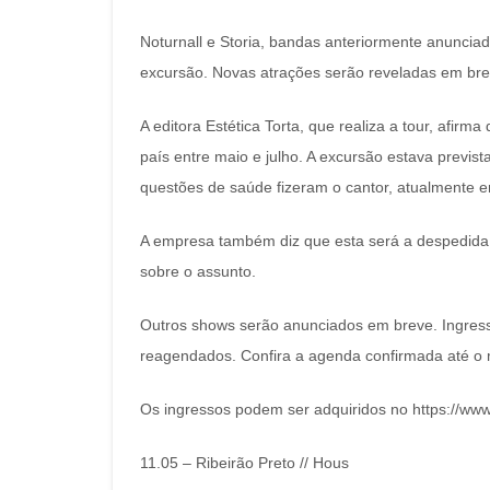
Noturnall e Storia, bandas anteriormente anuncia
excursão. Novas atrações serão reveladas em bre
A editora Estética Torta, que realiza a tour, afir
país entre maio e julho. A excursão estava previst
questões de saúde fizeram o cantor, atualmente em
A empresa também diz que esta será a despedida 
sobre o assunto.
Outros shows serão anunciados em breve. Ingres
reagendados. Confira a agenda confirmada até o
Os ingressos podem ser adquiridos no https://ww
11.05 – Ribeirão Preto // Hous