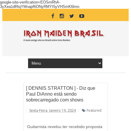
google-site-verification=EOSmRhA-
3yXea1dRtqYMnapf6ONyRMYI5yVHSmK6lmo
[ DENNIS STRATTON ] - Diz que
Paul DiAnno está sendo
sobrecarregado com shows
Sexta-Feira, Janeiro 19, 2024
Featured
Guitarrista revelou ter recebido proposta