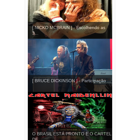
[ NICKO MCBRAIN ] - Escolhendo as
3...
[ BRUCE DICKINSON ] - Participação ...
O BRASIL ESTÁ PRONTO E O CARTEL
DE ...