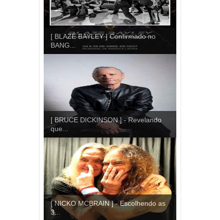
[ BLAZE BAYLEY ] Confirmado no
BANG...
[ BRUCE DICKINSON ] - Revelando
que...
[ NICKO MCBRAIN ] - Escolhendo as
3...