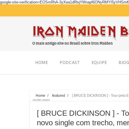
google-site-verification=EOSmRhA-3yXea1dRtqYMnapf6ONyRMYI5yVHSm
Thursday, August 06, 2026
HOME
PODCAST
EQUIPE
BIOG
Home
/
featured
/
[ BRUCE DICKINSON ] - Tour pela Eu
muito mais
[ BRUCE DICKINSON ] - Tour
novo single com trecho, me