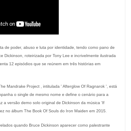
ta de poder, abuso e luta por identidade, tendo como pano de
uce Dickinson, roteirizada por Tony Lee e incrivelmente ilustrada
enta 12 episódios que se reúnem em três histórias em
 Mandrake Project , intitulada ' Afterglow Of Ragnarok ', está
acompanha o single de mesmo nome e define o cenário para a
az a versão demo solo original de Dickinson da música ‘If
a vez no álbum The Book Of Souls do Iron Maiden em 2015.
velados quando Bruce Dickinson aparecer como palestrante