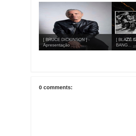
[ BRUCE DICKINSON ] -
[ BLAZE B
Apresentação ...
BANG...
0 comments: