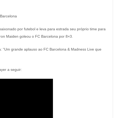
 Barcelona
paixonado por futebol e leva para estrada seu próprio time para
 Iron Maiden goleou o FC Barcelona por 8×3.
ota: “Um grande aplauso ao FC Barcelona & Madness Live que
yer a seguir: