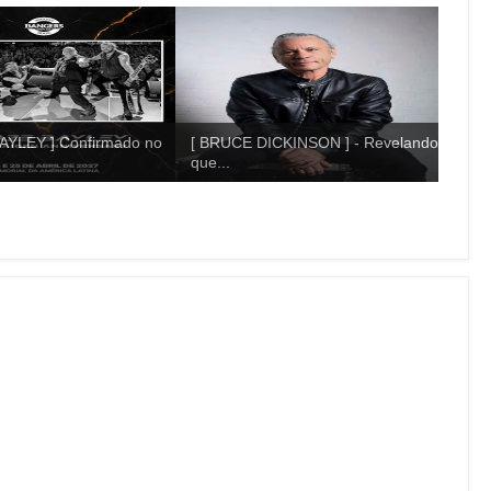
AYLEY ] Confirmado no
[ BRUCE DICKINSON ] - Revelando
que...