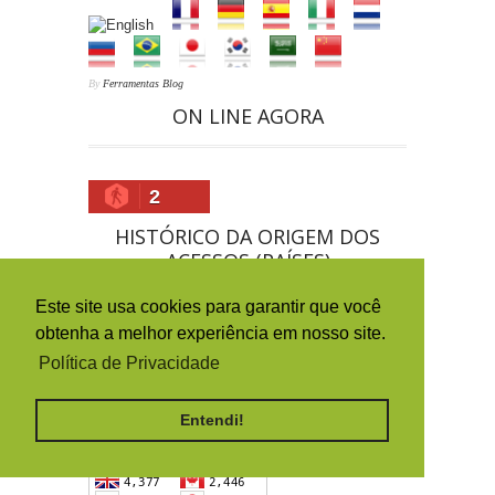
By
Ferramentas Blog
ON LINE AGORA
2
HISTÓRICO DA ORIGEM DOS
ACESSOS (PAÍSES)
Este site usa cookies para garantir que você
obtenha a melhor experiência em nosso site.
Política de Privacidade
Entendi!