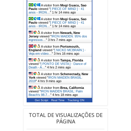
A visitor from
Mogi Guacu, Sao
Paulo
viewed "
[ PIECE OF MIND ] - 41
anos - IRON…
"
1 hr 14 mins ago
A visitor from
Mogi Guacu, Sao
Paulo
viewed "
[ PIECE OF MIND ] - 41
anos - IRON…
"
1 hr 14 mins ago
A visitor from
Newark, New
Jersey
viewed "
IRON MAIDEN: 95% dos
ingressos…
"
3 hrs 7 mins ago
A visitor from
Portsmouth,
England
viewed "
[ NICKO MCBRAIN ] -
Veja em vídeo…
"
3 hrs 16 mins ago
A visitor from
Tampa, Florida
viewed "
[ PONTO DE VISTA ] - Dance of
Death - A…
"
4 hrs 2 mins ago
A visitor from
Schenectady, New
York
viewed "
IRON MAIDEN BRASIL:
2019
"
4 hrs 9 mins ago
A visitor from
Brea, California
viewed "
IRON MAIDEN BRASIL: Palm
Beach's 98.7…
"
4 hrs 18 mins ago
Get Script
Real Time
Tracking ON
TOTAL DE VISUALIZAÇÕES DE
PÁGINA