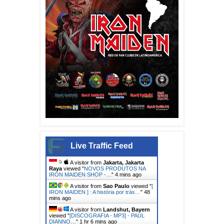
Live Traffic Feed
A visitor from
Jakarta, Jakarta
Raya
viewed "
NOVOS PRODUTOS NA
IRON MAIDEN SHOP -…
"
4 mins ago
A visitor from
Sao Paulo
viewed "
[
IRON MAIDEN ] : A história por trás…
"
48
mins ago
A visitor from
Landshut, Bayern
viewed "
[DISCOGRAFIA - MP3] - PAUL
DIANNO…
"
1 hr 6 mins ago