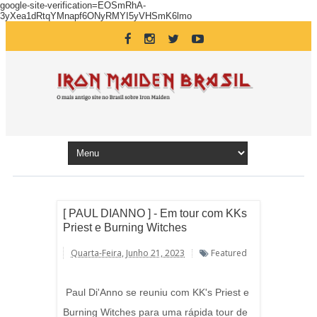
google-site-verification=EOSmRhA-
3yXea1dRtqYMnapf6ONyRMYI5yVHSmK6lmo
[ PAUL DIANNO ] - Em tour com KKs
Priest e Burning Witches
Quarta-Feira, Junho 21, 2023
Featured
Paul Di'Anno se reuniu com KK's Priest e
Burning Witches para uma rápida tour de