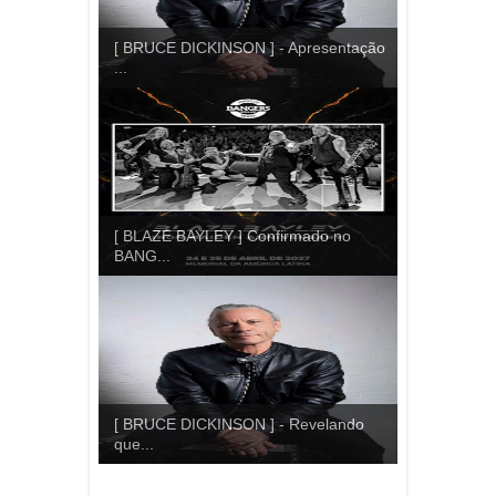
[ BRUCE DICKINSON ] - Apresentação
...
[ BLAZE BAYLEY ] Confirmado no
BANG...
[ BRUCE DICKINSON ] - Revelando
que...