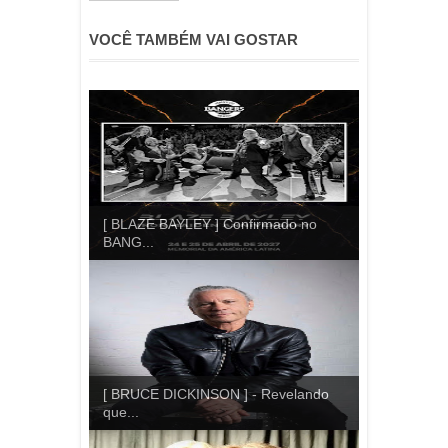
VOCÊ TAMBÉM VAI GOSTAR
[ BLAZE BAYLEY ] Confirmado no
BANG...
[ BRUCE DICKINSON ] - Revelando
que...