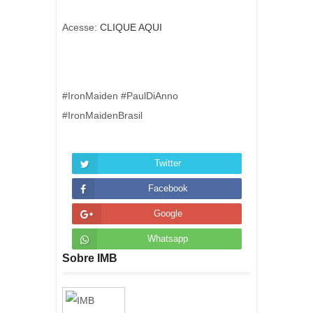
Acesse:
CLIQUE AQUI
#IronMaiden #PaulDiAnno
#IronMaidenBrasil
Twitter
Facebook
Google
Whatsapp
Sobre IMB