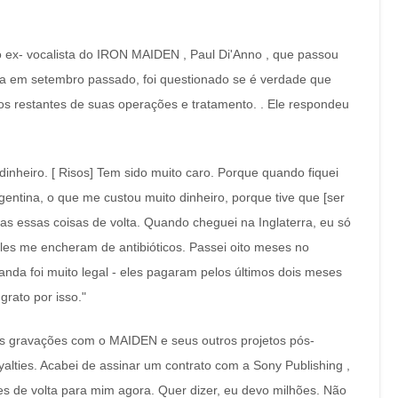
 ex- vocalista do IRON MAIDEN , Paul Di'Anno , que passou
ia em setembro passado, foi questionado se é verdade que
s restantes de suas operações e tratamento. . Ele respondeu
:
 dinheiro. [ Risos] Tem sido muito caro. Porque quando fiquei
rgentina, o que me custou muito dinheiro, porque tive que [ser
as essas coisas de volta. Quando cheguei na Inglaterra, eu só
eles me encheram de antibióticos. Passei oito meses no
banda foi muito legal - eles pagaram pelos últimos dois meses
grato por isso."
uas gravações com o MAIDEN e seus outros projetos pós-
alties. Acabei de assinar um contrato com a Sony Publishing ,
es de volta para mim agora. Quer dizer, eu devo milhões. Não