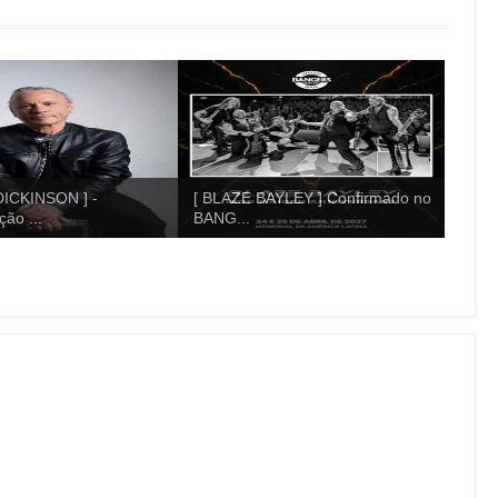
ICKINSON ] -
[ BLAZE BAYLEY ] Confirmado no
ão ...
BANG...