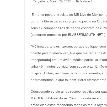
Terça-Feira, Março 28, 2023
Featured
Em uma nova entrevista ao MB Live do México , o
por uma tão esperada cirurgia no joelho na Croác
seus ex-companheiros de banda cobriram os custo
(conforme transcrito por BLABBERMOUTH.NET )
"A última parte eles fizeram, porque eu fiquei sem
doente pela primeira vez, tive que me retirar da A
transportado] em um avião médico particular e tod
tinha 45 minutos de vida, com sepse e tal. Então 
hospital. Então, na última parte do tratamento, a 
de tratamentos, o que foi bom. Serei eternamente 
Questionado se ele ainda recebe royalties por s
MAIDEN , Di'Anno disse: "Sim. Eu ainda recebo roy
então eles estão recebendo todos os meus royalti