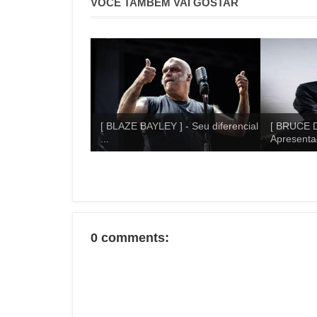
VOCÊ TAMBÉM VAI GOSTAR
[ BLAZE BAYLEY ] - Seu diferencial
[ BRUCE D
...
Apresentaç
0 comments: