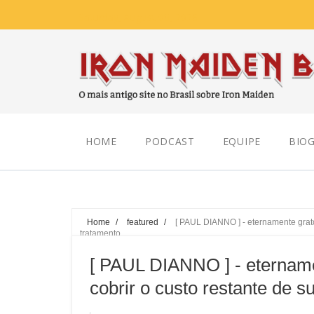
Saturday, August 08, 2026
HOME
PODCAST
EQUIPE
BIOG
Home
/
featured
/
[ PAUL DIANNO ] - eternamente grato
tratamento
[ PAUL DIANNO ] - eternam
cobrir o custo restante de s