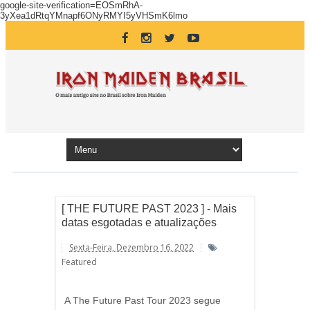
google-site-verification=EOSmRhA-
3yXea1dRtqYMnapf6ONyRMYI5yVHSmK6lmo
[ THE FUTURE PAST 2023 ] - Mais
datas esgotadas e atualizações
Sexta-Feira, Dezembro 16, 2022
Featured
A The Future Past Tour 2023 segue