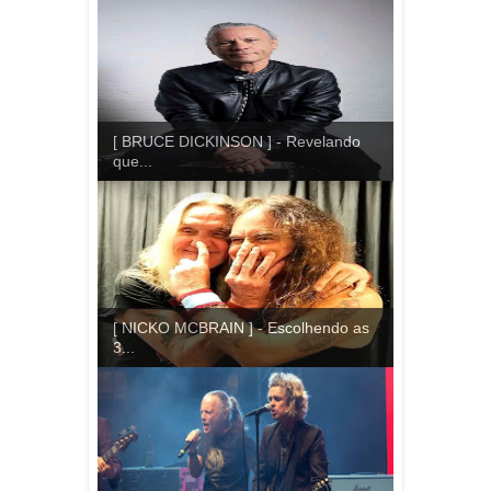
[ BRUCE DICKINSON ] - Revelando
que...
[ NICKO MCBRAIN ] - Escolhendo as
3...