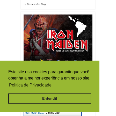
By
Ferramentas Blog
Este site usa cookies para garantir que você
obtenha a melhor experiência em nosso site.
Política de Privacidade
Live Traffic Feed
Entendi!
A visitor from
Rio De Janeiro
viewed "
Bruce Dickinson: O grande
currículo, de…
"
2 mins ago