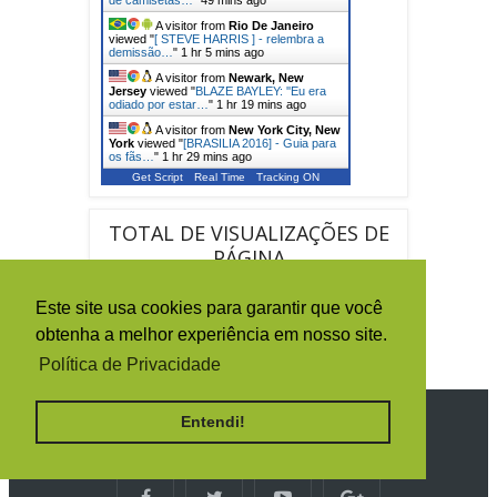
A visitor from
Rio De Janeiro
viewed "
[ STEVE HARRIS ] - relembra a
demissão…
"
1 hr 5 mins ago
A visitor from
Newark, New
Jersey
viewed "
BLAZE BAYLEY: ''Eu era
odiado por estar…
"
1 hr 19 mins ago
A visitor from
New York City, New
York
viewed "
[BRASILIA 2016] - Guia para
os fãs…
"
1 hr 29 mins ago
Get Script
Real Time
Tracking ON
TOTAL DE VISUALIZAÇÕES DE
PÁGINA
Este site usa cookies para garantir que você
1
5
0
2
0
3
9
obtenha a melhor experiência em nosso site.
1
Política de Privacidade
Entendi!
SIGA O IRON MAIDEN BRASIL