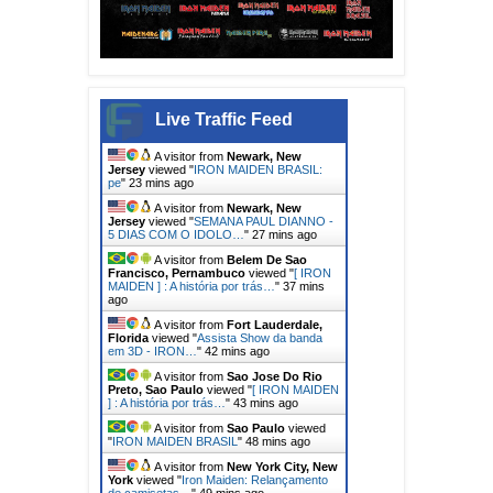
Live Traffic Feed
A visitor from
Newark, New
Jersey
viewed "
IRON MAIDEN BRASIL:
pe
"
23 mins ago
A visitor from
Newark, New
Jersey
viewed "
SEMANA PAUL DIANNO -
5 DIAS COM O IDOLO…
"
27 mins ago
A visitor from
Belem De Sao
Francisco, Pernambuco
viewed "
[ IRON
MAIDEN ] : A história por trás…
"
37 mins
ago
A visitor from
Fort Lauderdale,
Florida
viewed "
Assista Show da banda
em 3D - IRON…
"
42 mins ago
A visitor from
Sao Jose Do Rio
Preto, Sao Paulo
viewed "
[ IRON MAIDEN
] : A história por trás…
"
43 mins ago
A visitor from
Sao Paulo
viewed
"
IRON MAIDEN BRASIL
"
48 mins ago
A visitor from
New York City, New
York
viewed "
Iron Maiden: Relançamento
de camisetas…
"
49 mins ago