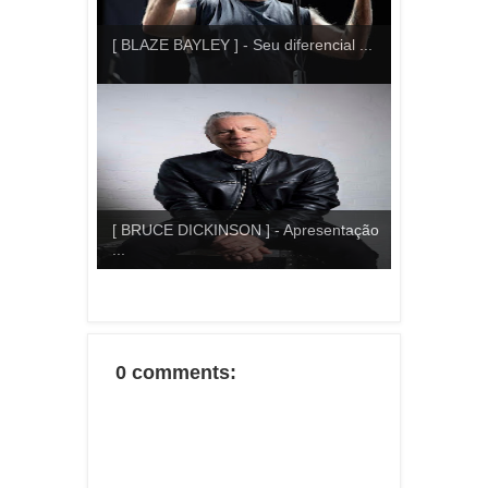
[ BLAZE BAYLEY ] - Seu diferencial ...
[ BRUCE DICKINSON ] - Apresentação
...
0 comments: