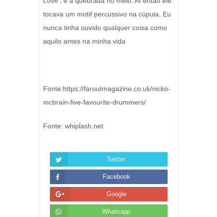
Love', e a quebrada no meio. Aí então ele
tocava um motif percussivo na cúpula. Eu
nunca tinha ouvido qualquer coisa como
aquilo antes na minha vida
Fonte:https://faroutmagazine.co.uk/nicko-
mcbrain-five-favourite-drummers/
Fonte: whiplash.net
Twitter
Facebook
Google
Whatsapp