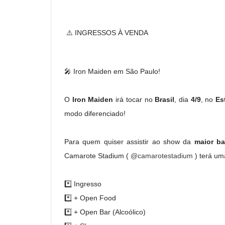
⚠️ INGRESSOS À VENDA
🎤 Iron Maiden em São Paulo!
O
Iron Maiden
irá tocar no
Brasil
, dia
4/9
, no
Es
modo diferenciado!
Para quem quiser assistir ao show da
maior ba
Camarote Stadium (
@camarotestadium
) terá um
*️⃣ Ingresso
*️⃣ + Open Food
*️⃣ + Open Bar (Alcoólico)