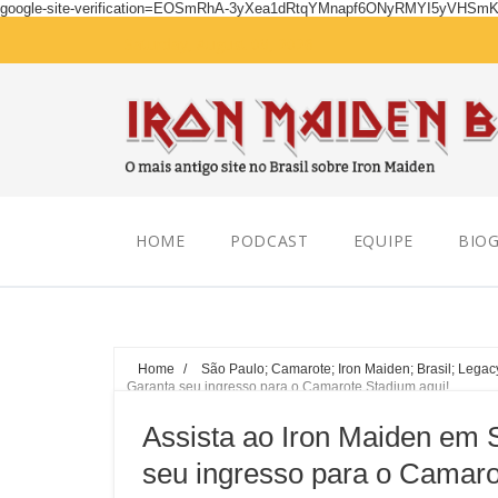
google-site-verification=EOSmRhA-3yXea1dRtqYMnapf6ONyRMYI5yVHSm
Saturday, August 08, 2026
HOME
PODCAST
EQUIPE
BIOG
Home
/
São Paulo; Camarote; Iron Maiden; Brasil; Legac
Garanta seu ingresso para o Camarote Stadium aqui!
Assista ao Iron Maiden em 
seu ingresso para o Camaro