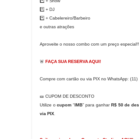
*️⃣ + Show
*️⃣ + DJ
*️⃣ + Cabelereiro/Barbeiro
e outras atrações
Aproveite o nosso combo com um preço especial!
🚨
FAÇA SUA RESERVA AQUI!
Compre com cartão ou via PIX no WhatsApp: (11
🎫 CUPOM DE DESCONTO
Utilize o
cupom
“
IMB
” para ganhar
R$ 50 de de
via PIX
.