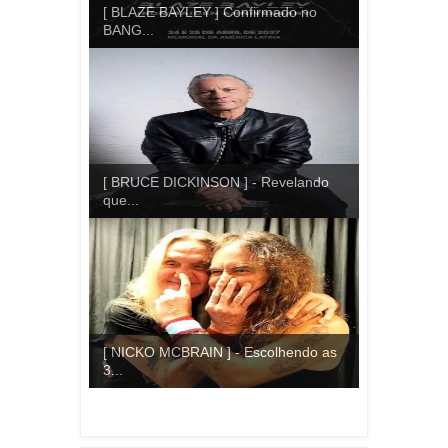
[ BLAZE BAYLEY ] Confirmado no
BANG...
[ BRUCE DICKINSON ] - Revelando
que...
[ NICKO MCBRAIN ] - Escolhendo as
3...