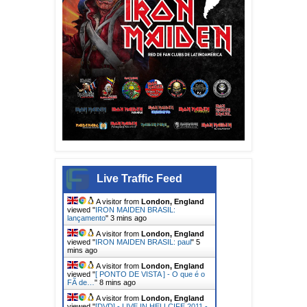
Live Traffic Feed
A visitor from
London, England
viewed "
IRON MAIDEN BRASIL:
lançamento
"
3 mins ago
A visitor from
London, England
viewed "
IRON MAIDEN BRASIL: paul
"
5
mins ago
A visitor from
London, England
viewed "
[ PONTO DE VISTA ] - O que é o
FÃ de…
"
8 mins ago
A visitor from
London, England
viewed "
[DVD] - LIVE IN HELLCIFE 2011 -