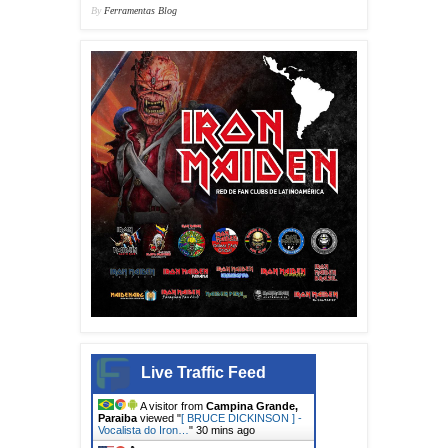
By
Ferramentas Blog
Live Traffic Feed
A visitor from
Campina Grande,
Paraiba
viewed "
[ BRUCE DICKINSON ] -
Vocalista do Iron…
"
30 mins ago